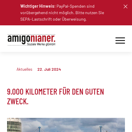
Skip
Wichtiger Hinweis:
PayPal-Spenden sind
to
vorübergehend nicht möglich. Bitte nutzen Sie
content
SEPA-Lastschrift oder Überweisung.
Aktuelles
22. Juli 2024
9.000 KILOMETER FÜR DEN GUTEN
ZWECK.