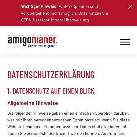
Skip
Wichtiger Hinweis:
PayPal-Spenden sind
to
vorübergehend nicht möglich. Bitte nutzen Sie
content
SEPA-Lastschrift oder Überweisung.
DATENSCHUTZ­ERKLÄRUNG
1. DATENSCHUTZ AUF EINEN BLICK
Allgemeine Hinweise
Die folgenden Hinweise geben einen einfachen Überblick darüber,
was mit Ihren personenbezogenen Daten passiert, wenn Sie diese
Website besuchen. Personenbezogene Daten sind alle Daten, mit
denen Sie persönlich identifiziert werden können. Ausführliche