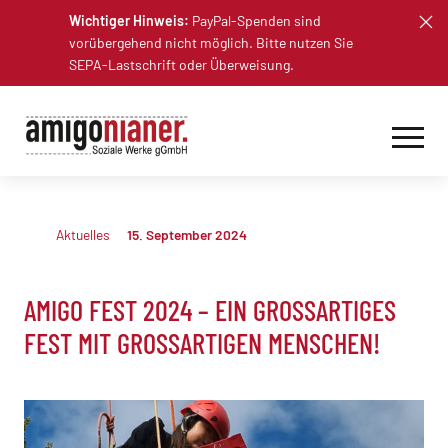
Skip
Wichtiger Hinweis:
PayPal-Spenden sind
to
vorübergehend nicht möglich. Bitte nutzen Sie
content
SEPA-Lastschrift oder Überweisung.
Aktuelles
15. September 2024
AMIGO FEST 2024 – EIN GROSSARTIGES F
EST MIT GROSSARTIGEN MENSCHEN!