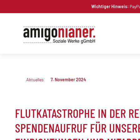
Skip
Wichtiger Hinweis:
PayPa
to
content
Aktuelles
7. November 2024
FLUTKATASTROPHE IN DER RE
SPENDENAUFRUF FÜR UNSER