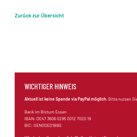
Zurück zur Übersicht
WICHTIGER HINWEIS
Aktuell ist keine Spende via PayPal möglich.
Bitte nutzen Si
Bank im Bistum Essen
IBAN: DE47 3606 0295 0012 7020 19
BIC: GENODED1BBE