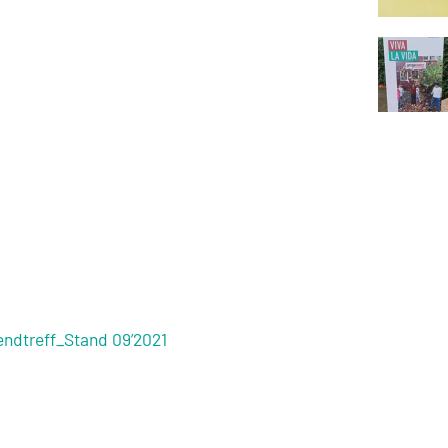
endtreff_Stand 09’2021