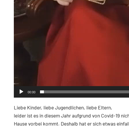
00:00
Liebe Kinder, liebe Jugendlichen, liebe Eltern,
leider ist es in diesem Jahr aufgrund von Covid-19 nic
Hause vorbei kommt. Deshalb hat er sich etwas einfal